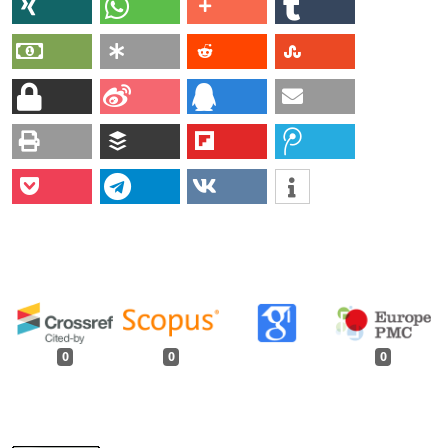
0
0
0