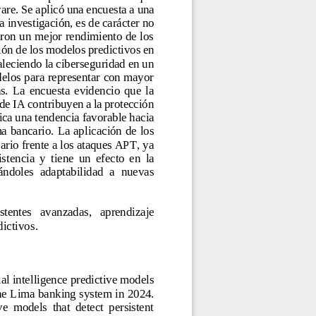
re. Se aplicó una encuesta a 
una 
 investigación, es de carácter no 
aron un mejor rendimiento de los 
ión de los modelos predictivos en 
leciendo la ciberseguridad en un 
odelos para representar con mayor 
as.  La  encuesta  evidencio  que  la 
de IA contribuyen a la protección 
ica una tendencia favorable h
acia 
a bancario. La aplicación de los 
ario frente a los ataques APT, ya 
ist
encia  y  tiene  un  efecto  en  la 
ándoles  adaptabilidad  a  nuevas 
.
stentes 
avanzadas,   aprendizaje 
dictivos
.
al intelligence predictive models 
he Lima banking system in 2024. 
  models  that  detect  persistent 