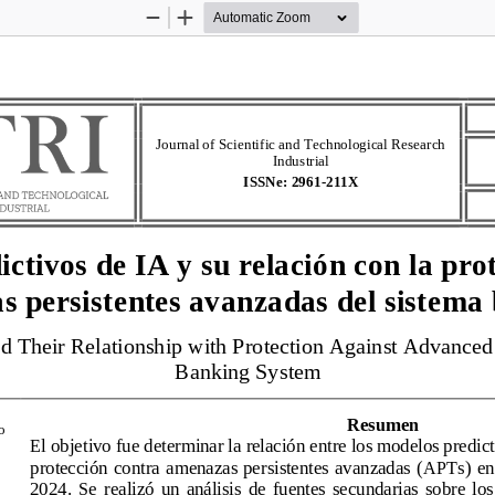
Zoom
Zoom
Out
In
Journal of Scientific and Technological Research 
Industrial
ISSNe: 
2961
-
211X
ctivos de IA y su relación con la pro
 persistentes avanzadas del sistema
d Their Relationship with Protection Against Advanced P
Banking System
Resumen
o
El objetivo fue determinar la relación entre los modelos predictiv
protección contra 
amenazas persistentes avanzadas (APTs)  en e
2024.  Se  realizó  un  análisis  de  fuentes  secundarias  sobre  lo