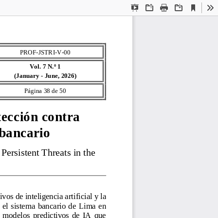
Current
Presentation
Open
Print
Download
To
View
Mode
PROF
-
JSTRI
-
V
-
00
Vol. 7 N.º 1
(January 
-
June, 2026)
Página 
38
de 
50
tección contra 
 ba
ncario
ersistent Threats in the 
os de inteligencia artificial y la 
l  sistema  bancario de  Lima  en 
s  modelos  predictivos  de  IA  que 