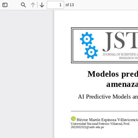
of 13
Toggle
Find
Previous
Next
Sidebar
Modelos predi
amenazas
AI Predictive Models an
Héctor Martín Espinoza Villavicenci
Universidad Nacional Federico Villarreal
, Perú
2022032322@unfv.edu.pe