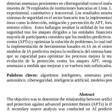
detectan amenazas persistentes en ciberseguridad como el malwa
muestra de 79 empleados de instituciones bancarias en Lima. La
experimental, cuantitativo y transversal. Los resultados mostr
sistemas de seguridad en el sector bancario tras la implement
ac
áreas como la detección, mitigación y prevención de APT, forta
entorno crítico.  Estos hallazgos resaltan la utilidad de los m
seguridad  tras  los  ataques  d
irigidos  a  las  entidades  financier
mayoría de participantes considera que los modelos predictivos 
contra (APTs) y optimizar la solución de problemas, lo cual ind
la implementación de herramientas basados en IA en el sistem
modelos de IA predictiva mejora la resiliencia del sistema banc
que  su  capacidad  para  optimizar  los  procesos  mejora  la  res
evolución  de  la  protección  contra  los  ataques  APT,  otorg
amenazas a medida que mejoran y se vuelven más sofisticados
Palabras   claves
:
algoritmos   inteligentes,   amenazas   persi
automático, ciberseguridad, inteligencia artificial, modelos pre
Abstract
The objective was to determine the relationship between artifici
and protection against advanced persistent threat
s (APTs) in t
A  secondary  source  analysis  was  conducted  on  AI  predictive